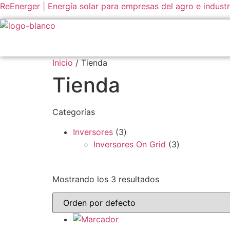
ReEnerger | Energía solar para empresas del agro e industr
Inicio
Nosotros
Servicios
Inicio
/ Tienda
Tienda
Categorías
3
Inversores
3
p
3
Inversores On Grid
3
r
p
o
r
Mostrando los 3 resultados
d
o
u
d
c
u
t
c
o
t